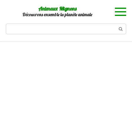
Skip
Animaux Mignons
to
Découvrons ensemble la planète animale
content
Search: