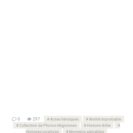
0
297
Actes héroïques
Amitié improbable
Collection de Photos Mignonnes
Histoire drôle
Histoires positives
Moments adorables