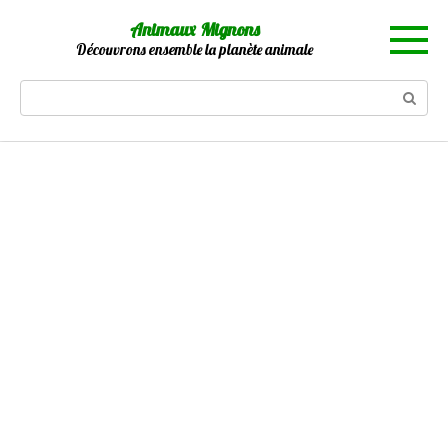
Skip
Animaux Mignons
to
Découvrons ensemble la planète animale
content
Search: