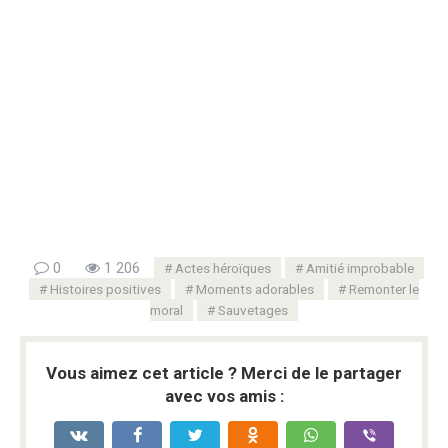
0
1 206
Actes héroïques
Amitié improbable
Histoires positives
Moments adorables
Remonter le
moral
Sauvetages
Vous aimez cet article ? Merci de le partager
avec vos amis :