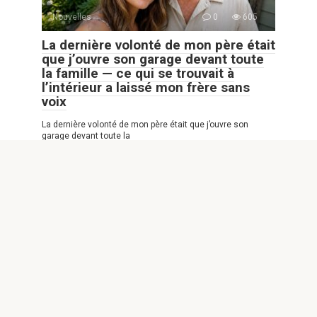
Nouvelles
0
605
La dernière volonté de mon père était
que j’ouvre son garage devant toute
la famille — ce qui se trouvait à
l’intérieur a laissé mon frère sans
voix
La dernière volonté de mon père était que j’ouvre son
garage devant toute la
© 2026 Animaux Mignons
Politique de confidentialité
|
Politique de Cookies
|
Formulaire
de contact
|
Attention ! Tous les droits sont réservés. L’utilisation des