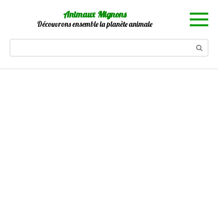
Skip
Animaux Mignons
to
Découvrons ensemble la planète animale
content
Search: