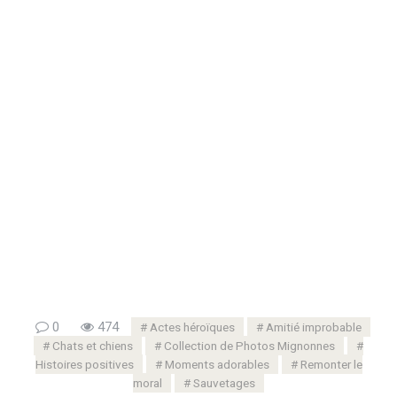
0
474
Actes héroïques
Amitié improbable
Chats et chiens
Collection de Photos Mignonnes
Histoires positives
Moments adorables
Remonter le
moral
Sauvetages