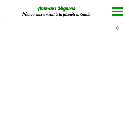
Skip
Animaux Mignons
to
Découvrons ensemble la planète animale
content
Search: