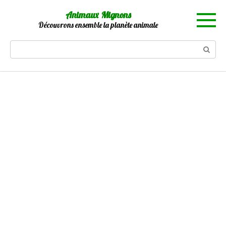
Skip
Animaux Mignons
to
Découvrons ensemble la planète animale
content
Search: