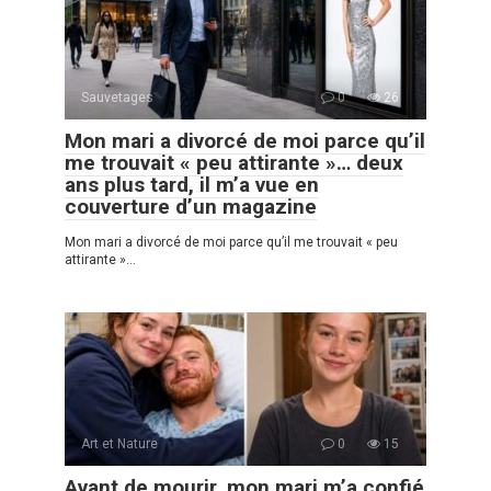
Sauvetages
0
26
Mon mari a divorcé de moi parce qu’il
me trouvait « peu attirante »… deux
ans plus tard, il m’a vue en
couverture d’un magazine
Mon mari a divorcé de moi parce qu’il me trouvait « peu
attirante »…
Art et Nature
0
15
Avant de mourir, mon mari m’a confié