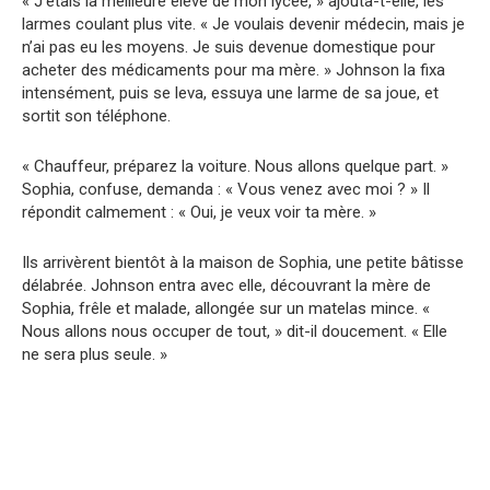
« J’étais la meilleure élève de mon lycée, » ajouta-t-elle, les
larmes coulant plus vite. « Je voulais devenir médecin, mais je
n’ai pas eu les moyens. Je suis devenue domestique pour
acheter des médicaments pour ma mère. » Johnson la fixa
intensément, puis se leva, essuya une larme de sa joue, et
sortit son téléphone.
« Chauffeur, préparez la voiture. Nous allons quelque part. »
Sophia, confuse, demanda : « Vous venez avec moi ? » Il
répondit calmement : « Oui, je veux voir ta mère. »
Ils arrivèrent bientôt à la maison de Sophia, une petite bâtisse
délabrée. Johnson entra avec elle, découvrant la mère de
Sophia, frêle et malade, allongée sur un matelas mince. «
Nous allons nous occuper de tout, » dit-il doucement. « Elle
ne sera plus seule. »