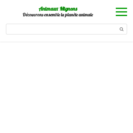
Skip
Animaux Mignons
to
Découvrons ensemble la planète animale
content
Search: