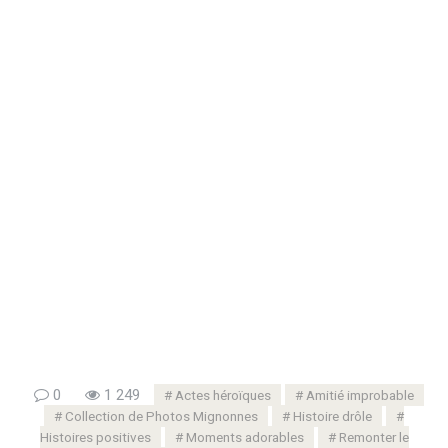
0
1 249
Actes héroïques
Amitié improbable
Collection de Photos Mignonnes
Histoire drôle
Histoires positives
Moments adorables
Remonter le