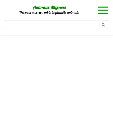
Skip
Animaux Mignons
to
Découvrons ensemble la planète animale
content
Search: