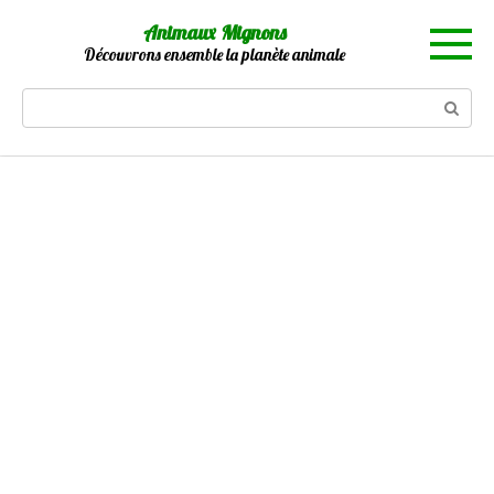
Skip
Animaux Mignons
to
Découvrons ensemble la planète animale
content
Search: