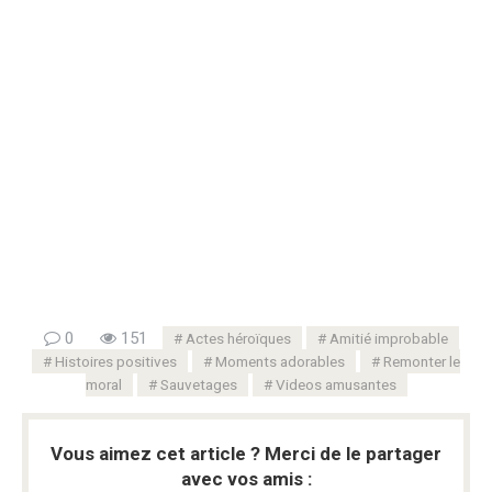
0
151
Actes héroïques
Amitié improbable
Histoires positives
Moments adorables
Remonter le
moral
Sauvetages
Videos amusantes
Vous aimez cet article ? Merci de le partager
avec vos amis :