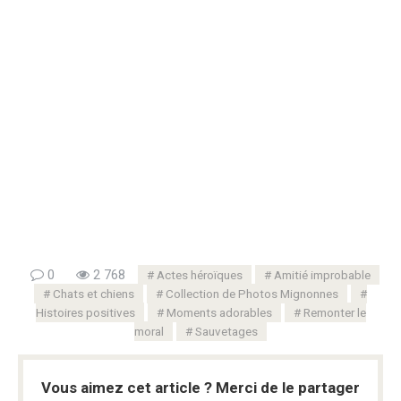
0
2 768
Actes héroïques
Amitié improbable
Chats et chiens
Collection de Photos Mignonnes
Histoires positives
Moments adorables
Remonter le
moral
Sauvetages
Vous aimez cet article ? Merci de le partager