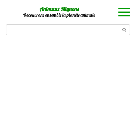
Skip
Animaux Mignons
to
Découvrons ensemble la planète animale
content
Search: