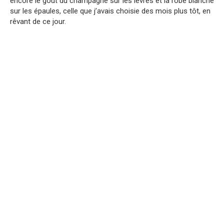
encore le goût du champagne sur les lèvres et la robe blanche
sur les épaules, celle que j’avais choisie des mois plus tôt, en
rêvant de ce jour.