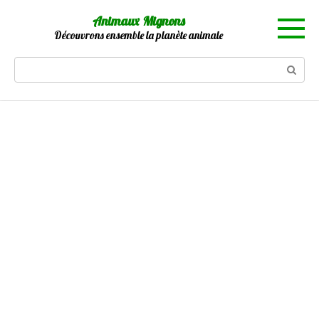
Skip
Animaux Mignons
to
Découvrons ensemble la planète animale
content
Search: