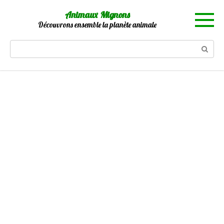
Skip
Animaux Mignons
to
Découvrons ensemble la planète animale
content
Search: