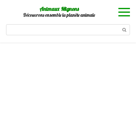
Skip
Animaux Mignons
to
Découvrons ensemble la planète animale
content
Search: