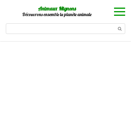
Skip
Animaux Mignons
to
Découvrons ensemble la planète animale
content
Search: