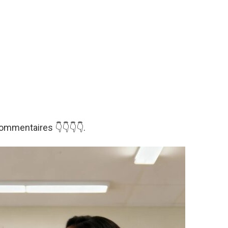
mmentaires 👇👇👇👇.