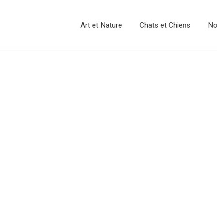
Art et Nature
Chats et Chiens
No