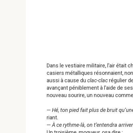
Dans le vestiaire militaire, l’air étai
casiers métalliques résonnaient, no
aussi à cause du
clac-clac
régulier de
avançant péniblement à l’aide de se
nouveau sourire, un nouveau commen
—
Hé, ton pied fait plus de bruit qu’u
riant.
—
À ce rythme-là, on t’entendra arrive
Un troisième, moqueur, osa dire :