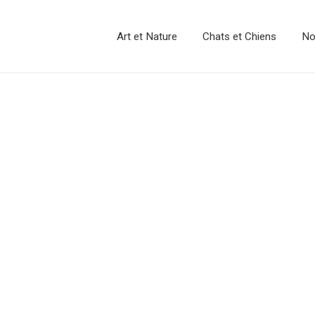
Art et Nature
Chats et Chiens
No