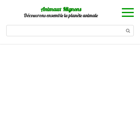
Skip
Animaux Mignons
to
Découvrons ensemble la planète animale
content
Search: