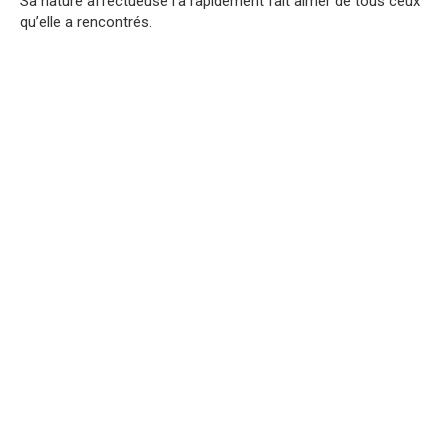
Sa nature affectueuse l’a rapidement fait aimer de tous ceux
qu’elle a rencontrés.