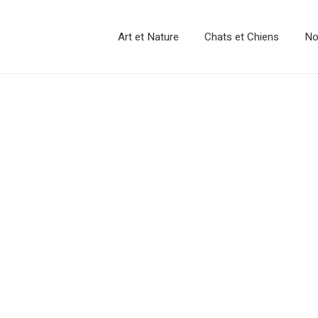
Art et Nature
Chats et Chiens
No