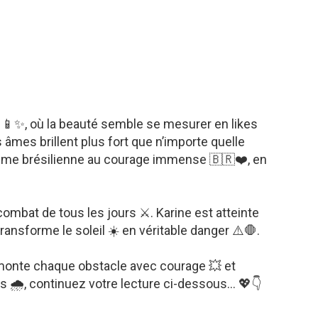
 📱✨, où la beauté semble se mesurer en likes
s âmes brillent plus fort que n’importe quelle
emme brésilienne au courage immense 🇧🇷❤️, en
ombat de tous les jours ⚔️. Karine est atteinte
transforme le soleil ☀️ en véritable danger ⚠️🛑.
onte chaque obstacle avec courage 💥 et
s 🌧️, continuez votre lecture ci-dessous… 💖👇