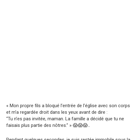
« Mon propre fils a bloqué l’entrée de l’église avec son corps
et m’a regardée droit dans les yeux avant de dire :
“Tu n’es pas invitée, maman. La famille a décidé que tu ne
faisais plus partie des nôtres.” » 😱😱😱․
Pendant quelques secondes, je suis restée immobile sous la