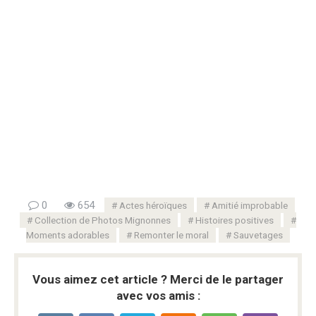
0
654
Actes héroïques
Amitié improbable
Collection de Photos Mignonnes
Histoires positives
Moments adorables
Remonter le moral
Sauvetages
Vous aimez cet article ? Merci de le partager
avec vos amis :