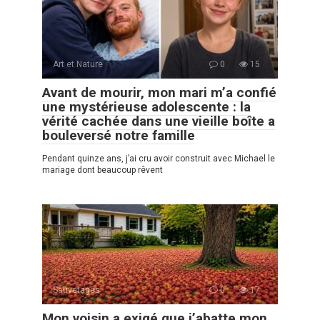
Art et Nature
0
15
Avant de mourir, mon mari m’a confié
une mystérieuse adolescente : la
vérité cachée dans une vieille boîte a
bouleversé notre famille
Pendant quinze ans, j’ai cru avoir construit avec Michael le
mariage dont beaucoup rêvent
Sauvetages
0
17
Mon voisin a exigé que j’abatte mon