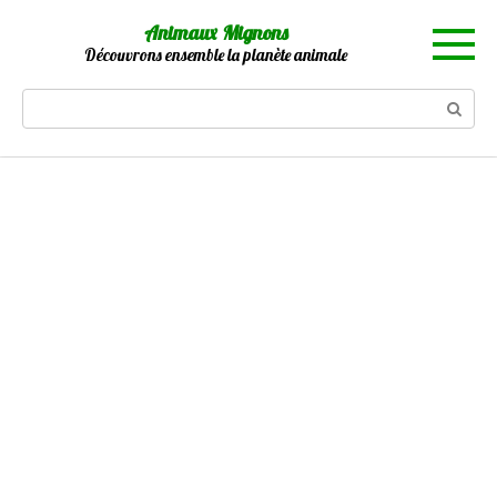
Skip
Animaux Mignons
to
Découvrons ensemble la planète animale
content
Search: