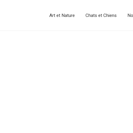
Art et Nature
Chats et Chiens
No