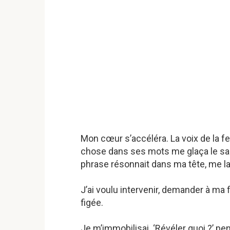
Mon cœur s’accéléra. La voix de la f
chose dans ses mots me glaça le sang
phrase résonnait dans ma tête, me l
J’ai voulu intervenir, demander à ma f
figée.
Je m’immobilisai. ‘Révéler quoi ?’ p