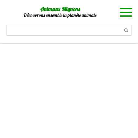
Skip
Animaux Mignons
to
Découvrons ensemble la planète animale
content
Search: