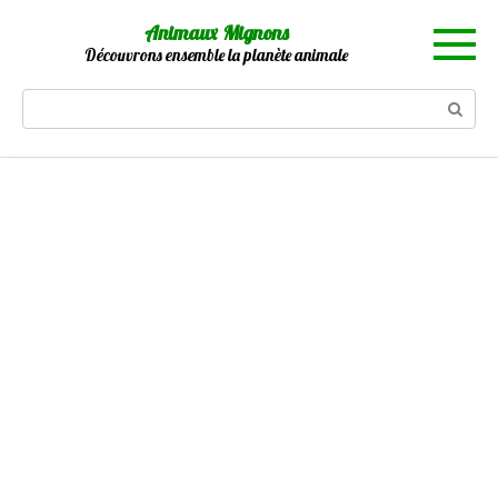
Skip
Animaux Mignons
to
Découvrons ensemble la planète animale
content
Search: