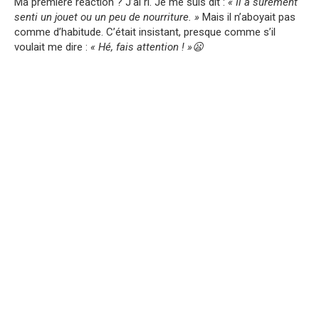
Ma première réaction ? J’ai ri. Je me suis dit :
« Il a sûrement
senti un jouet ou un peu de nourriture. »
Mais il n’aboyait pas
comme d’habitude. C’était insistant, presque comme s’il
voulait me dire :
« Hé, fais attention ! »😦