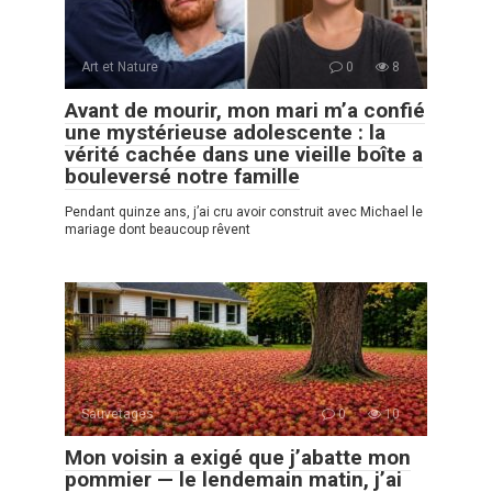
Art et Nature
0
8
Avant de mourir, mon mari m’a confié
une mystérieuse adolescente : la
vérité cachée dans une vieille boîte a
bouleversé notre famille
Pendant quinze ans, j’ai cru avoir construit avec Michael le
mariage dont beaucoup rêvent
Sauvetages
0
10
Mon voisin a exigé que j’abatte mon
pommier — le lendemain matin, j’ai