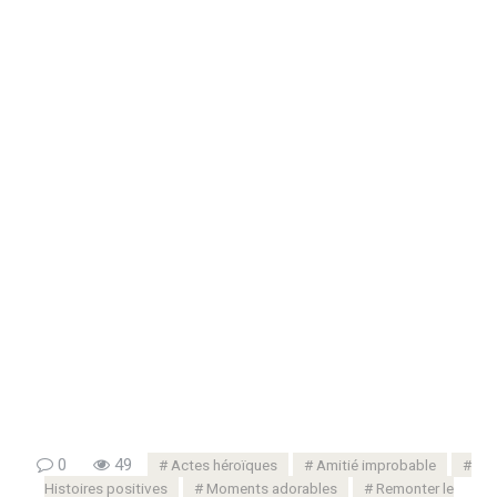
0
49
Actes héroïques
Amitié improbable
Histoires positives
Moments adorables
Remonter le