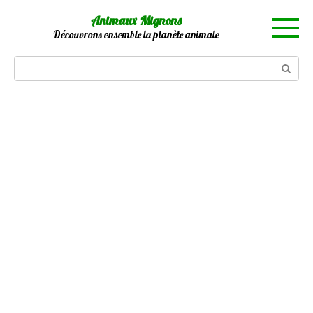
Skip
Animaux Mignons
to
Découvrons ensemble la planète animale
content
Search: