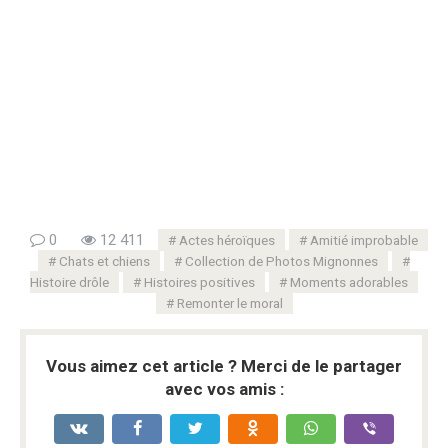
0
12 411
Actes héroïques
Amitié improbable
Chats et chiens
Collection de Photos Mignonnes
Histoire drôle
Histoires positives
Moments adorables
Remonter le moral
Vous aimez cet article ? Merci de le partager
avec vos amis :