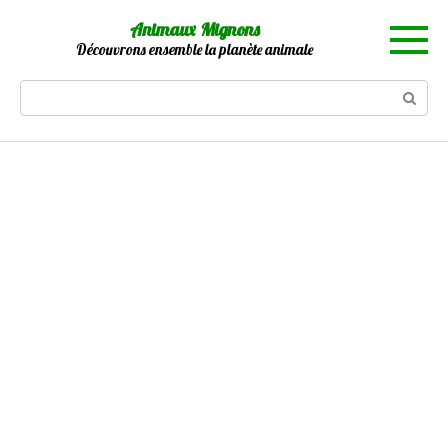
Skip
Animaux Mignons
to
Découvrons ensemble la planète animale
content
Search: