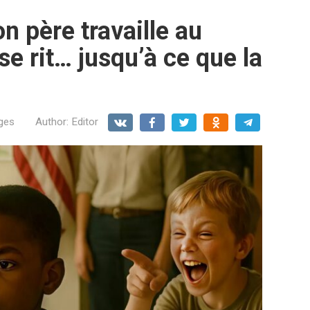
n père travaille au
e rit… jusqu’à ce que la
ges
Author:
Editor