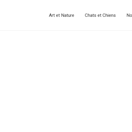
Art et Nature
Chats et Chiens
No