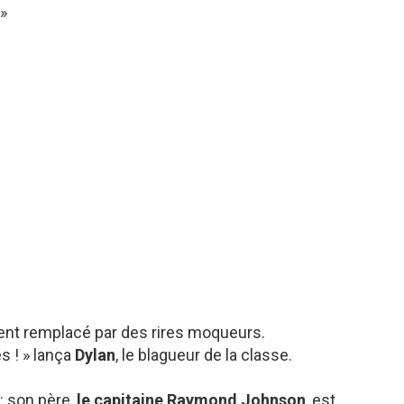
 »
ment remplacé par des rires moqueurs.
s ! » lança
Dylan
, le blagueur de la classe.
 : son père,
le capitaine Raymond Johnson
, est