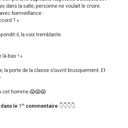
 dans la salle, personne ne voulait le croire.
t avec bienveillance :
ccord ? »
pondit-il, la voix tremblante.
là-bas ! »
e, la porte de la classe s’ouvrit brusquement. Et

 vu cet homme.😱😱😱
er
 dans le
1
commentaire
👇👇👇👇.