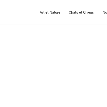
Art et Nature
Chats et Chiens
No