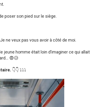
nt.
de poser son pied sur le siège.
 Je ne veux pas vous avoir à côté de moi.
e jeune homme était loin d’imaginer ce qui allait
ard… 😨😥
taire.
👇👇 ⤵️⤵️⤵️