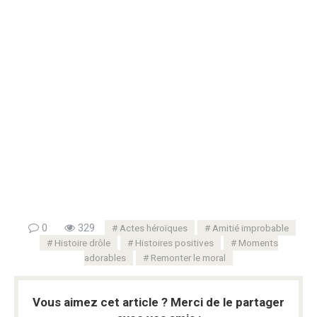
0
329
Actes héroïques
Amitié improbable
Histoire drôle
Histoires positives
Moments
adorables
Remonter le moral
Vous aimez cet article ? Merci de le partager