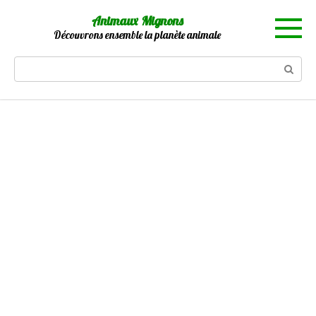
Skip
Animaux Mignons
to
Découvrons ensemble la planète animale
content
Search: