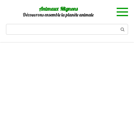
Skip
Animaux Mignons
to
Découvrons ensemble la planète animale
content
Search: