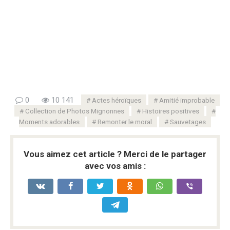
0
10 141
Actes héroïques
Amitié improbable
Collection de Photos Mignonnes
Histoires positives
Moments adorables
Remonter le moral
Sauvetages
Vous aimez cet article ? Merci de le partager
avec vos amis :