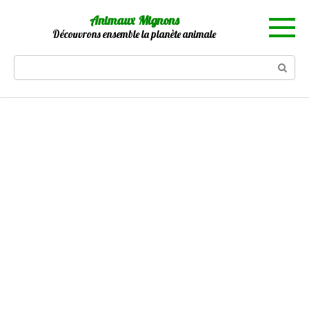
Skip
Animaux Mignons
to
Découvrons ensemble la planète animale
content
Search: