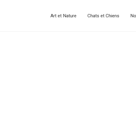
Art et Nature
Chats et Chiens
No