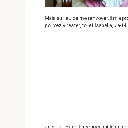
Mais au lieu de me renvoyer, il m’a pr
pouvez y rester, toi et Isabella, » a-t-il 
Je suis restée figée, incapable de c