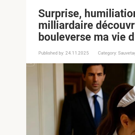
Surprise, humiliatio
milliardaire découv
bouleverse ma vie d
Published by:
24.11.2025
Category:
Sauveta