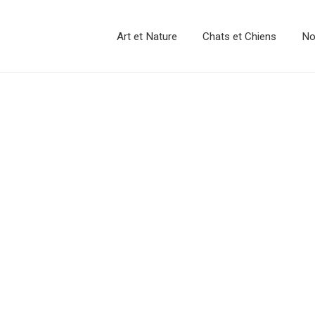
Art et Nature
Chats et Chiens
No