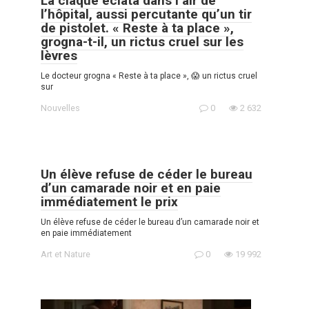
La claque éclata dans l’air de
l’hôpital, aussi percutante qu’un tir
de pistolet. « Reste à ta place »,
grogna-t-il, un rictus cruel sur les
lèvres
Le docteur grogna « Reste à ta place », 😱 un rictus cruel
sur
Nouvelles
0
2 632
Un élève refuse de céder le bureau
d’un camarade noir et en paie
immédiatement le prix
Un élève refuse de céder le bureau d’un camarade noir et
en paie immédiatement
Art et Nature
0
19 992