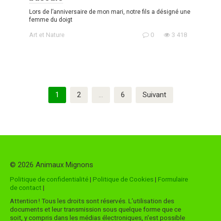
Lors de l’anniversaire de mon mari, notre fils a désigné une
femme du doigt
Art et Nature
0
3 418
Pagination
1
2
…
6
Suivant
des
publications
© 2026 Animaux Mignons
Politique de confidentialité
|
Politique de Cookies
|
Formulaire
de contact
|
Attention ! Tous les droits sont réservés. L’utilisation des
documents et leur transmission sous quelque forme que ce
soit, y compris dans les médias électroniques, n'est possible