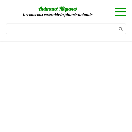
Skip
Animaux Mignons
to
Découvrons ensemble la planète animale
content
Search: