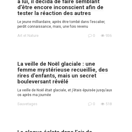
à lui, il décida de faire semblant
d’être encore inconscient afin de
tester la réaction des autres
Le jeune milliardaire, après être tombé dans l’escalier,
perdit connaissance, mais, une fois revenu
Art et Nature
0
936
La veille de Noël glaciale : une
femme mystérieuse recueillie, des
rires d’enfants, mais un secret
bouleversant révélé
La veille de Noël était glaciale, et j’étais épuisée jusqu’aux
os après ma journée
Sauvetages
0
518