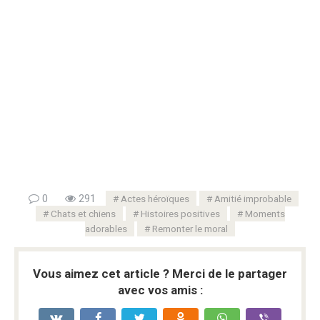
0
291
Actes héroïques
Amitié improbable
Chats et chiens
Histoires positives
Moments
adorables
Remonter le moral
Vous aimez cet article ? Merci de le partager
avec vos amis :