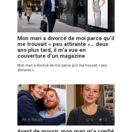
Sauvetages
0
26
Mon mari a divorcé de moi parce qu’il
me trouvait « peu attirante »… deux
ans plus tard, il m’a vue en
couverture d’un magazine
Mon mari a divorcé de moi parce qu’il me trouvait « peu
attirante »…
Art et Nature
0
15
Avant de mourir, mon mari m’a confié