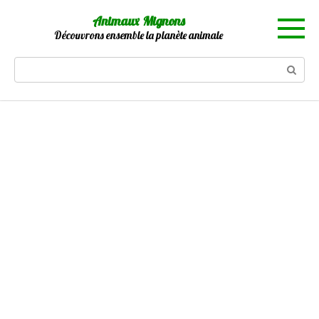
Skip
Animaux Mignons
to
Découvrons ensemble la planète animale
content
Search: