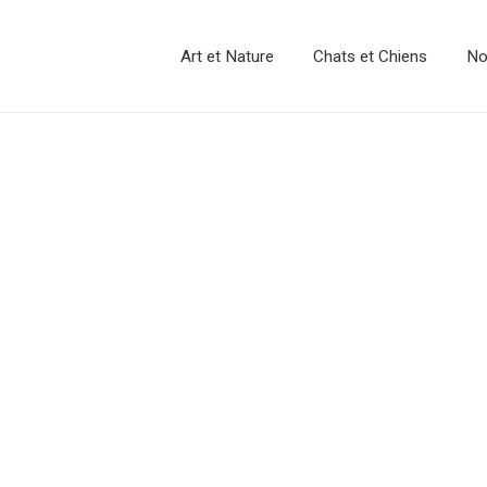
Art et Nature
Chats et Chiens
No