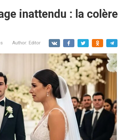
e inattendu : la colère
es
Author:
Editor