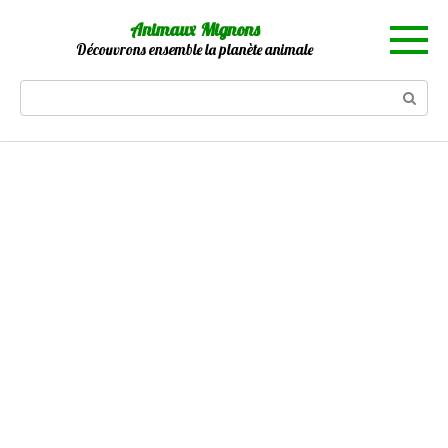
Skip
Animaux Mignons
to
Découvrons ensemble la planète animale
content
Search: