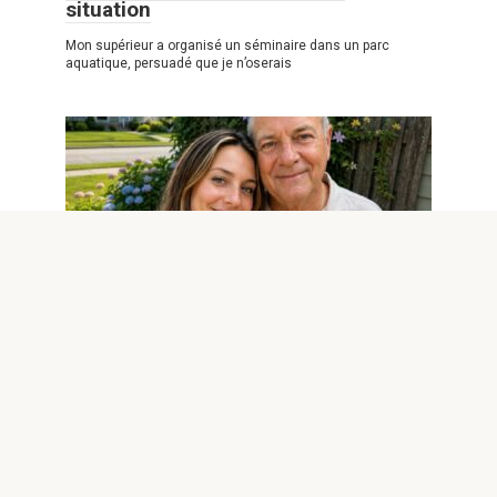
situation
Mon supérieur a organisé un séminaire dans un parc
aquatique, persuadé que je n’oserais
Nouvelles
0
777
La dernière volonté de mon père était
que j’ouvre son garage devant toute
la famille — ce qui se trouvait à
l’intérieur a laissé mon frère sans
voix
La dernière volonté de mon père était que j’ouvre son
garage devant toute la