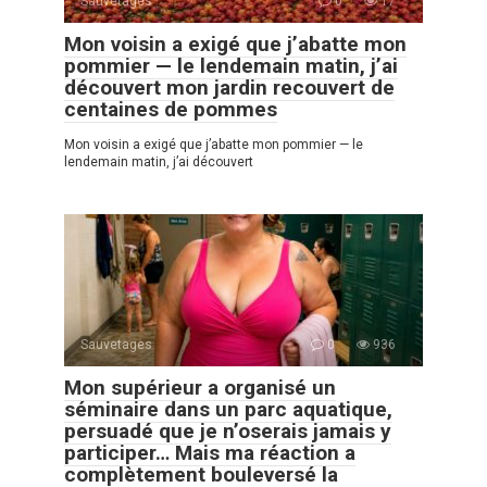
Sauvetages
0
17
Mon voisin a exigé que j’abatte mon
pommier — le lendemain matin, j’ai
découvert mon jardin recouvert de
centaines de pommes
Mon voisin a exigé que j’abatte mon pommier — le
lendemain matin, j’ai découvert
Sauvetages
0
936
Mon supérieur a organisé un
séminaire dans un parc aquatique,
persuadé que je n’oserais jamais y
participer… Mais ma réaction a
complètement bouleversé la