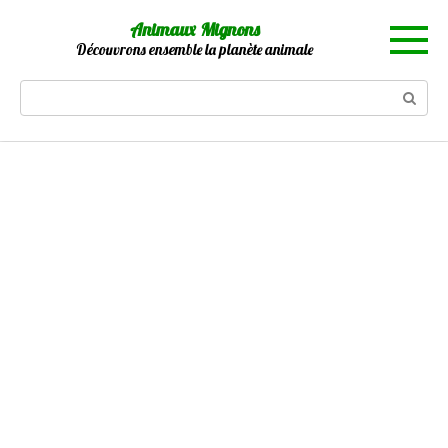
Skip
Animaux Mignons
to
Découvrons ensemble la planète animale
content
Search: