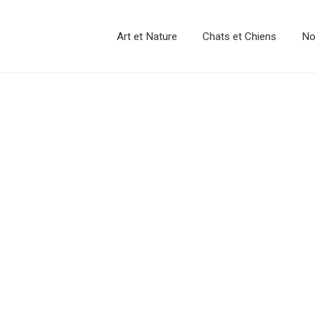
Art et Nature
Chats et Chiens
No