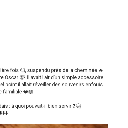
emière fois 🧐, suspendu près de la cheminée 🔥
 Oscar 🧓. Il avait l’air d’un simple accessoire
l point il allait réveiller des souvenirs enfouis
e familiale ❤️📖.
s : à quoi pouvait-il bien servir ❓🤔
⬇️⬇️