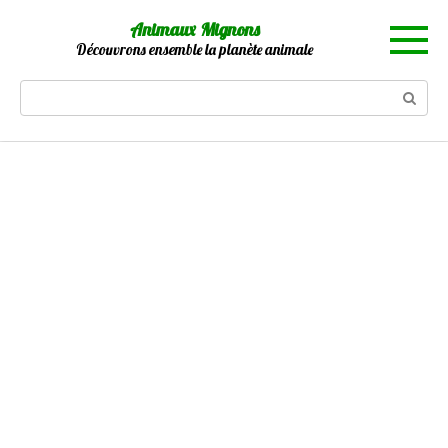
Skip
Animaux Mignons
to
Découvrons ensemble la planète animale
content
Search: