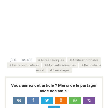
0
408
Actes héroïques
Amitié improbable
Histoires positives
Moments adorables
Remonter le
moral
Sauvetages
Vous aimez cet article ? Merci de le partager
avec vos amis :