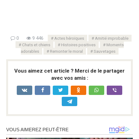
0
9 446
Actes héroïques
Amitié improbable
Chats et chiens
Histoires positives
Moments
adorables
Remonter le moral
Sauvetages
Vous aimez cet article ? Merci de le partager
avec vos amis :