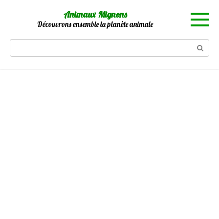
Skip
Animaux Mignons
to
Découvrons ensemble la planète animale
content
Search: