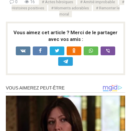
0
16
Actes héroïques
Amitié improbable
Histoires positives
Moments adorables
Remonter le
moral
Vous aimez cet article ? Merci de le partager
avec vos amis :