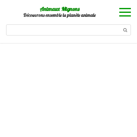
Skip
Animaux Mignons
to
Découvrons ensemble la planète animale
content
Search: