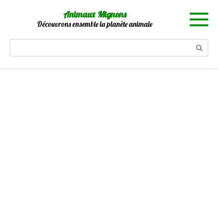
Skip
Animaux Mignons
to
Découvrons ensemble la planète animale
content
Search: