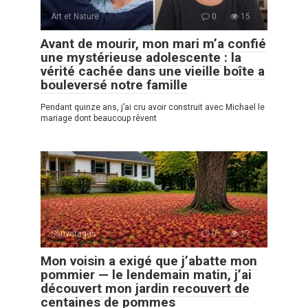
Art et Nature
0
15
Avant de mourir, mon mari m’a confié
une mystérieuse adolescente : la
vérité cachée dans une vieille boîte a
bouleversé notre famille
Pendant quinze ans, j’ai cru avoir construit avec Michael le
mariage dont beaucoup rêvent
Sauvetages
0
17
Mon voisin a exigé que j’abatte mon
pommier — le lendemain matin, j’ai
découvert mon jardin recouvert de
centaines de pommes