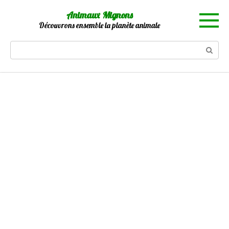
Skip
Animaux Mignons
to
Découvrons ensemble la planète animale
content
Search: