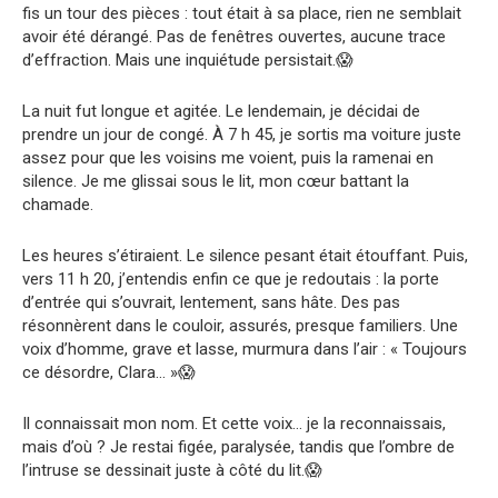
fis un tour des pièces : tout était à sa place, rien ne semblait
avoir été dérangé. Pas de fenêtres ouvertes, aucune trace
d’effraction. Mais une inquiétude persistait.😱
La nuit fut longue et agitée. Le lendemain, je décidai de
prendre un jour de congé. À 7 h 45, je sortis ma voiture juste
assez pour que les voisins me voient, puis la ramenai en
silence. Je me glissai sous le lit, mon cœur battant la
chamade.
Les heures s’étiraient. Le silence pesant était étouffant. Puis,
vers 11 h 20, j’entendis enfin ce que je redoutais : la porte
d’entrée qui s’ouvrait, lentement, sans hâte. Des pas
résonnèrent dans le couloir, assurés, presque familiers. Une
voix d’homme, grave et lasse, murmura dans l’air : « Toujours
ce désordre, Clara… »😱
Il connaissait mon nom. Et cette voix… je la reconnaissais,
mais d’où ? Je restai figée, paralysée, tandis que l’ombre de
l’intruse se dessinait juste à côté du lit.😱