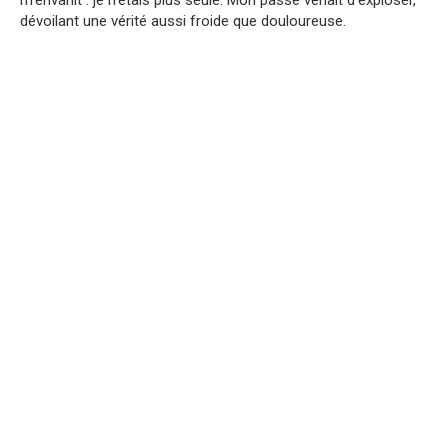
m’envahit : je n’étais plus seule. Mon passé venait d’exploser,
dévoilant une vérité aussi froide que douloureuse.