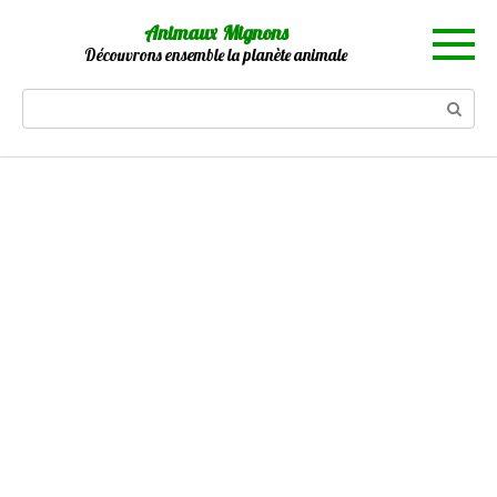
Skip
Animaux Mignons
to
Découvrons ensemble la planète animale
content
Search: