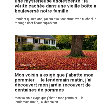
une mystérieuse adolescente : la
vérité cachée dans une vieille boîte a
bouleversé notre famille
Pendant quinze ans, j’ai cru avoir construit avec Michael le
mariage dont beaucoup rêvent
Sauvetages
0
17
Mon voisin a exigé que j’abatte mon
pommier — le lendemain matin, j’ai
découvert mon jardin recouvert de
centaines de pommes
Mon voisin a exigé que j’abatte mon pommier — le
lendemain matin, j’ai découvert