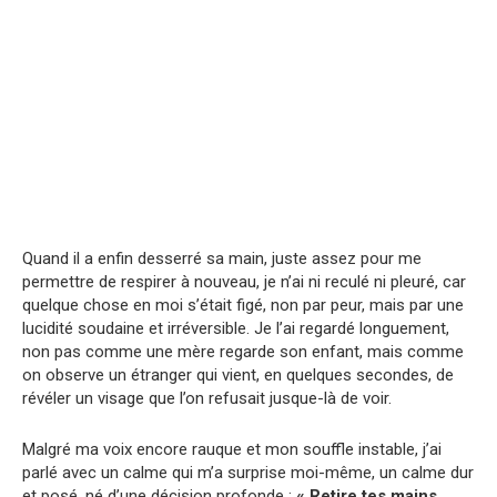
Quand il a enfin desserré sa main, juste assez pour me
permettre de respirer à nouveau, je n’ai ni reculé ni pleuré, car
quelque chose en moi s’était figé, non par peur, mais par une
lucidité soudaine et irréversible. Je l’ai regardé longuement,
non pas comme une mère regarde son enfant, mais comme
on observe un étranger qui vient, en quelques secondes, de
révéler un visage que l’on refusait jusque-là de voir.
Malgré ma voix encore rauque et mon souffle instable, j’ai
parlé avec un calme qui m’a surprise moi-même, un calme dur
et posé, né d’une décision profonde :
« Retire tes mains,