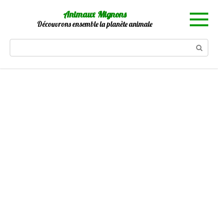
Skip
Animaux Mignons
to
Découvrons ensemble la planète animale
content
Search: