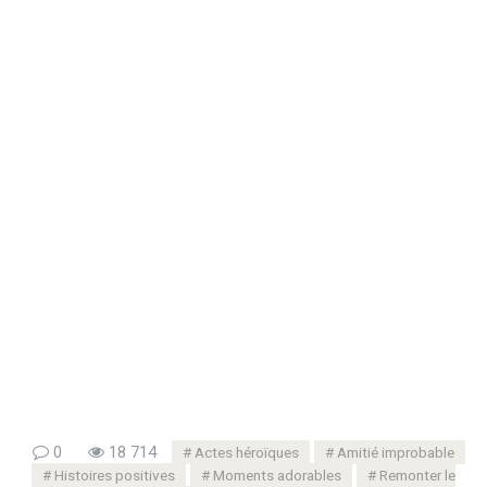
0
18 714
Actes héroïques
Amitié improbable
Histoires positives
Moments adorables
Remonter le