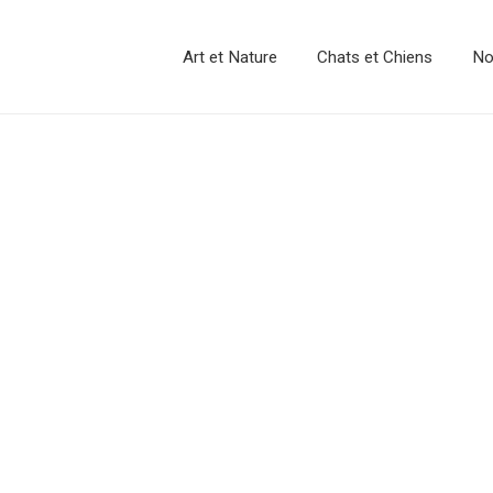
Art et Nature
Chats et Chiens
No