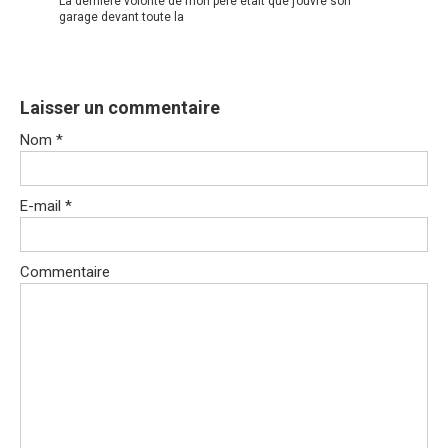
La dernière volonté de mon père était que j’ouvre son
garage devant toute la
Laisser un commentaire
Nom
*
E-mail
*
Commentaire