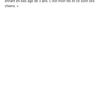
enfant en bas âge de 3 ans. C’est mon fils et ce sont ses
chiens. »