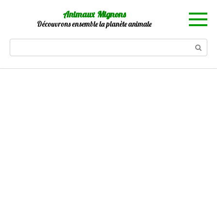
Skip
Animaux Mignons
to
Découvrons ensemble la planète animale
content
Search: