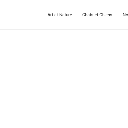
Art et Nature
Chats et Chiens
No