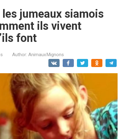
e les jumeaux siamois
omment ils vivent
ils font
es
Author:
AnimauxMignons