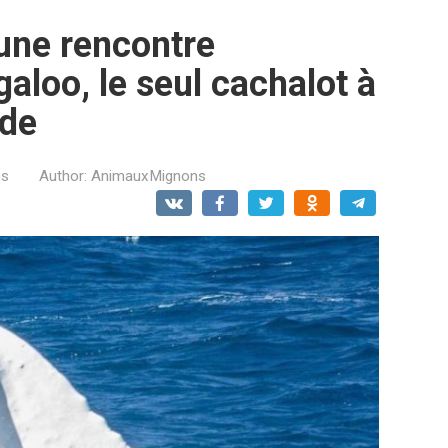
 une rencontre
aloo, le seul cachalot à
nde
es
Author:
AnimauxMignons