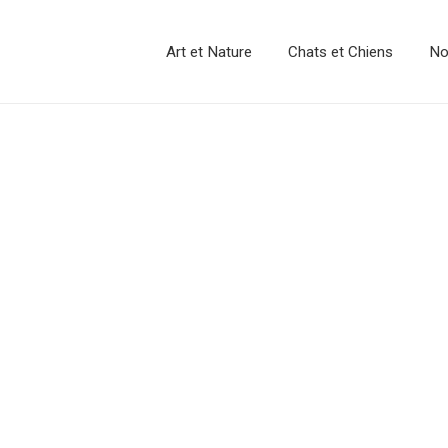
Art et Nature
Chats et Chiens
No